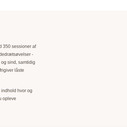
d 350 sessioner af
ndedrætsøvelser -
 og sind, samtidig
rigiver låste
s indhold hvor og
du opleve