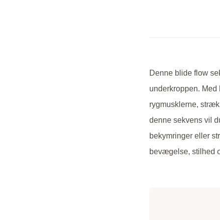
Denne blide flow sekv
underkroppen. Med bl
rygmusklerne, strækk
denne sekvens vil du 
bekymringer eller st
bevægelse, stilhed o