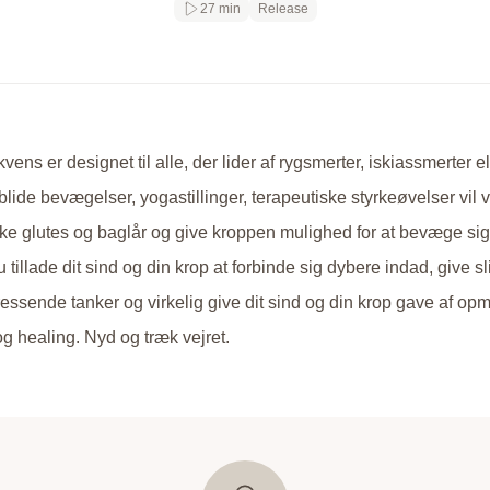
27 min
Release
ens er designet til alle, der lider af rygsmerter, iskiassmerter e
ide bevægelser, yogastillinger, terapeutiske styrkeøvelser vil vi
e glutes og baglår og give kroppen mulighed for at bevæge sig me
tillade dit sind og din krop at forbinde sig dybere indad, give sl
ressende tanker og virkelig give dit sind og din krop gave af 
g healing. Nyd og træk vejret.