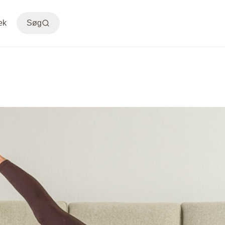
ek
Søg