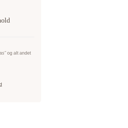
hold
as"
og alt andet
d