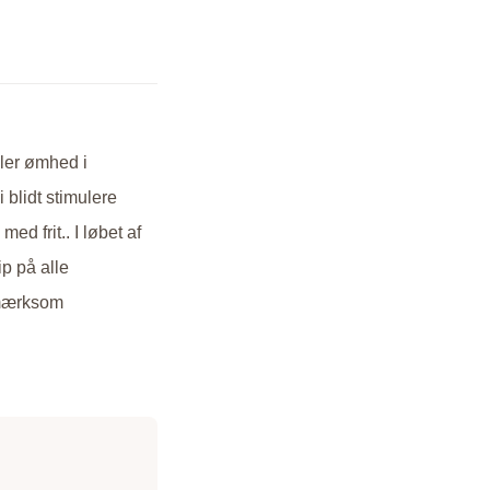
ller ømhed i
 blidt stimulere
d frit.. I løbet af
ip på alle
opmærksom