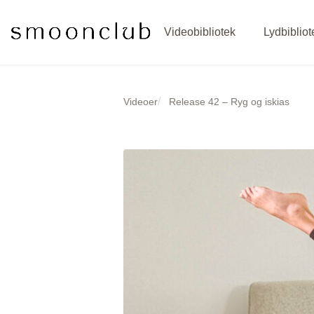
Videobibliotek
Lydbibliot
/
Videoer
Release 42 – Ryg og iskias