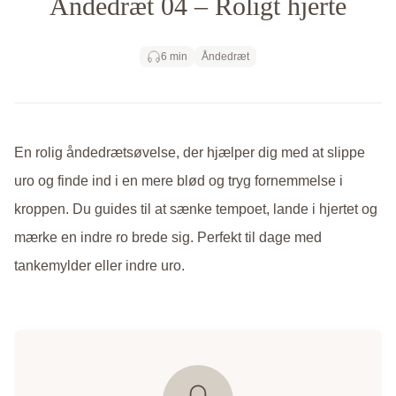
Åndedræt 04 – Roligt hjerte
Få adgang
6 min
Åndedræt
En rolig åndedrætsøvelse, der hjælper dig med at slippe
uro og finde ind i en mere blød og tryg fornemmelse i
kroppen. Du guides til at sænke tempoet, lande i hjertet og
mærke en indre ro brede sig. Perfekt til dage med
tankemylder eller indre uro.