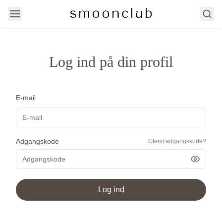
Søg
Log ind på din profil
E-mail
Adgangskode
Glemt adgangskode?
Vis ad
Log ind