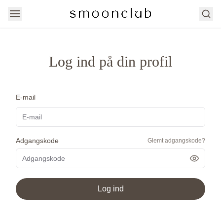
Søg
Log ind på din profil
E-mail
Adgangskode
Glemt adgangskode?
Vis ad
Log ind