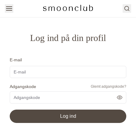
Søg
Log ind på din profil
E-mail
Adgangskode
Glemt adgangskode?
Vis ad
Log ind