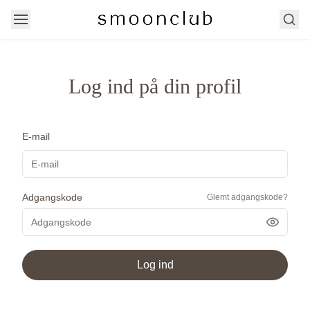
Søg
Log ind på din profil
E-mail
Adgangskode
Glemt adgangskode?
Vis ad
Log ind