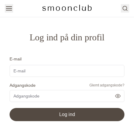
Søg
Log ind på din profil
E-mail
Adgangskode
Glemt adgangskode?
Vis ad
Log ind