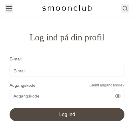
Søg
Log ind på din profil
E-mail
Adgangskode
Glemt adgangskode?
Vis ad
Log ind