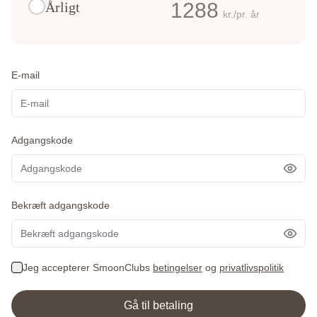
1288
Årligt
kr./pr. år
E-mail
Adgangskode
Vis 
Bekræft adgangskode
Vis 
Jeg accepterer SmoonClubs
betingelser
og
privatlivspolitik
Gå til betaling