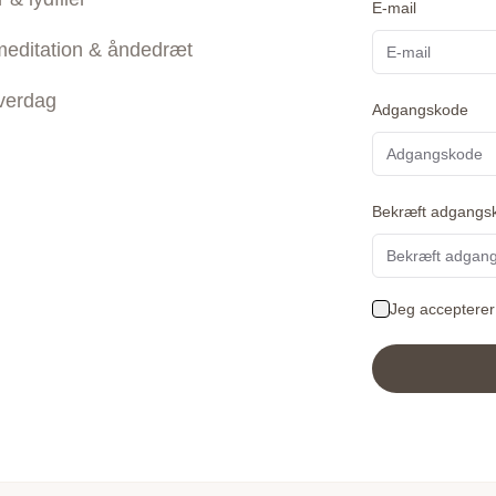
E-mail
meditation & åndedræt
hverdag
Adgangskode
Bekræft adgangs
Jeg acceptere