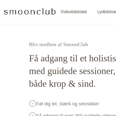
Videobibliotek
Lydbibliot
Bliv medlem af SmoonClub
Få adgang til et holisti
med guidede sessioner,
både krop & sind.
Føl dig let, stærk og selvsikker
Få adgang til over 350 guidede videoer 