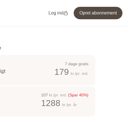
Log ind
Opret abonnement
t
7 dage gratis
179
igt
kr./pr. md.
107
kr./pr. md.
(Spar 40%)
1288
kr./pr. år