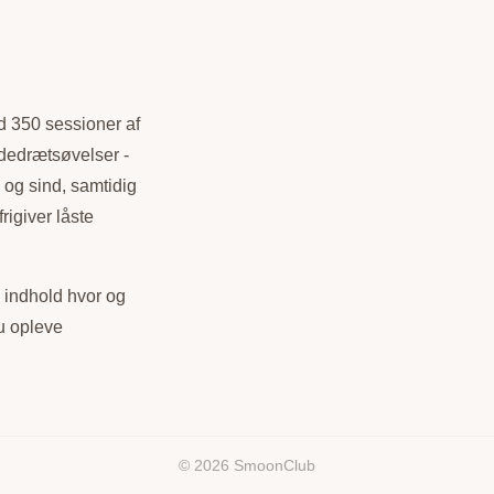
d 350 sessioner af
ndedrætsøvelser -
 og sind, samtidig
rigiver låste
s indhold hvor og
du opleve
© 2026 SmoonClub