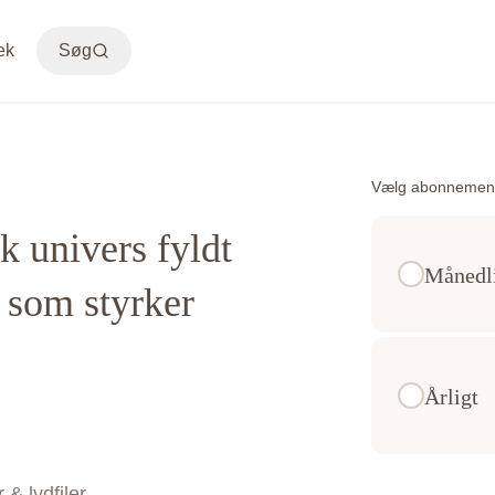
ek
Søg
Vælg abonnemen
sk univers fyldt
Månedl
 som styrker
Årligt
& lydfiler