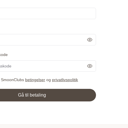
Vis adgangskode
kode
Vis adgangskode
r SmoonClubs
betingelser
og
privatlivspolitik
Gå til betaling